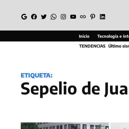
Saltar
al
Google
Facebook
Twitter
Whatsapp
Instagram
YouTube
Web
Pinterest
Linkedin
contenido
Inicio
Tecnología e inte
TENDENCIAS
Último si
ETIQUETA:
sepelio de Ju