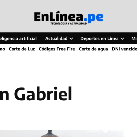
ligencia artificial
Actualidad
Deportes en Línea
Mi
Open
Open
smo
Corte de Luz
Códigos Free Fire
Corte de agua
DNI vencid
dropdown
dropdo
menu
menu
an Gabriel