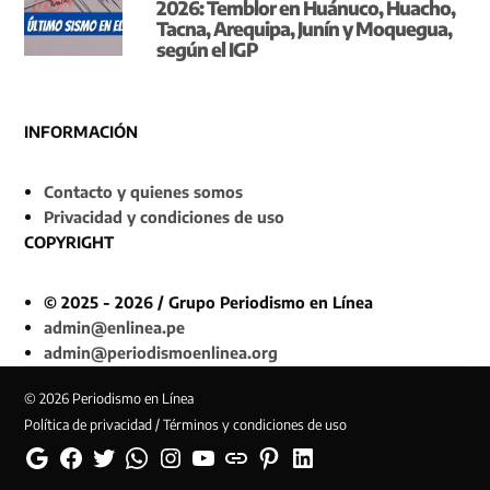
2026: Temblor en Huánuco, Huacho,
Tacna, Arequipa, Junín y Moquegua,
según el IGP
INFORMACIÓN
Contacto y quienes somos
Privacidad y condiciones de uso
COPYRIGHT
© 2025 - 2026 / Grupo Periodismo en Línea
admin@enlinea.pe
admin@periodismoenlinea.org
© 2026 Periodismo en Línea
Política de privacidad / Términos y condiciones de uso
Google
Facebook
Twitter
Whatsapp
Instagram
YouTube
Web
Pinterest
Linkedin