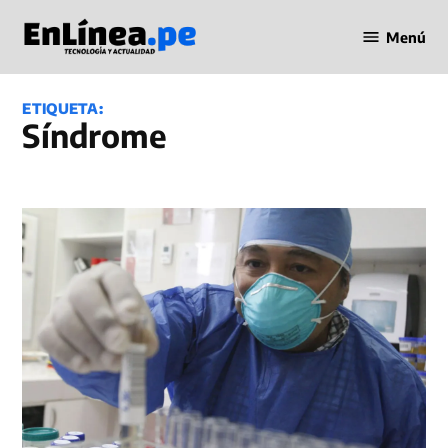
Saltar
Menú
al
Periodismo
contenido
en Línea
ETIQUETA:
síndrome