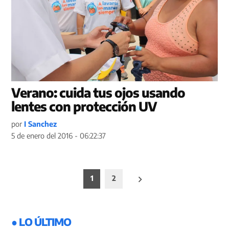
Verano: cuida tus ojos usando
lentes con protección UV
por
I Sanchez
5 de enero del 2016 - 06:22:37
Paginación
1
2
de
entradas
● LO ÚLTIMO