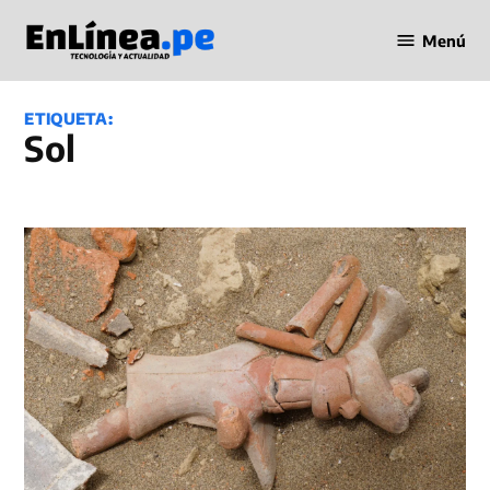
Saltar
Menú
al
Periodismo
contenido
en Línea
ETIQUETA:
sol