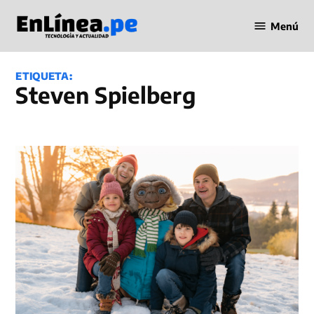
Saltar
Menú
al
Periodismo
contenido
en Línea
ETIQUETA:
Steven Spielberg