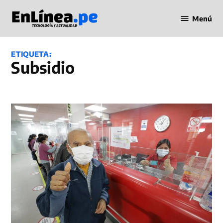
Saltar
Menú
al
Periodismo
contenido
en Línea
ETIQUETA:
subsidio