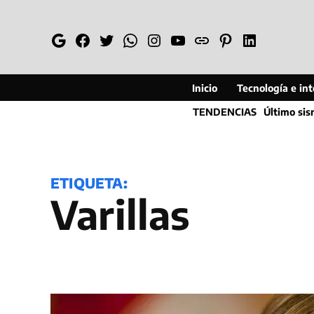
Saltar
al
Google
Facebook
Twitter
Whatsapp
Instagram
YouTube
Web
Pinterest
Linkedin
contenido
Inicio
Tecnología e inte
TENDENCIAS
Último si
ETIQUETA:
Varillas