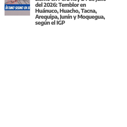
del 2026: Temblor en
Huánuco, Huacho, Tacna,
Arequipa, Junín y Moquegua,
según el IGP