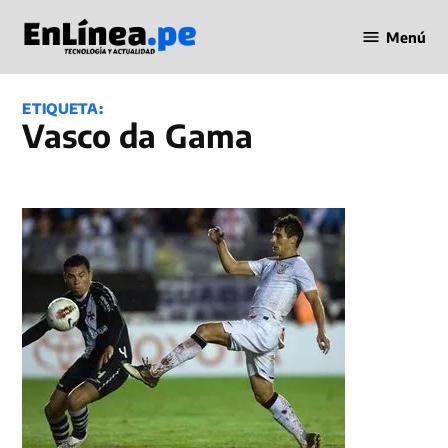
Saltar
Menú
al
Periodismo
contenido
en Línea
ETIQUETA:
Vasco da Gama