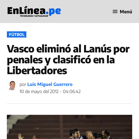
Saltar
Menú
al
Periodismo
contenido
en Línea
PUBLICADO
FÚTBOL
EN
Vasco eliminó al Lanús por
penales y clasificó en la
Libertadores
por
Luis Miguel Guerrero
10 de mayo del 2012 - 04:06:42