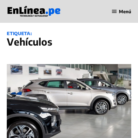
Saltar
Menú
al
Periodismo
contenido
en Línea
ETIQUETA:
vehículos