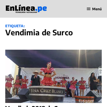
Saltar
Menú
al
Periodismo
contenido
en Línea
ETIQUETA:
Vendimia de Surco