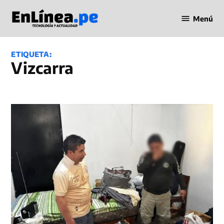
Saltar
Menú
al
Periodismo
contenido
en Línea
ETIQUETA:
Vizcarra