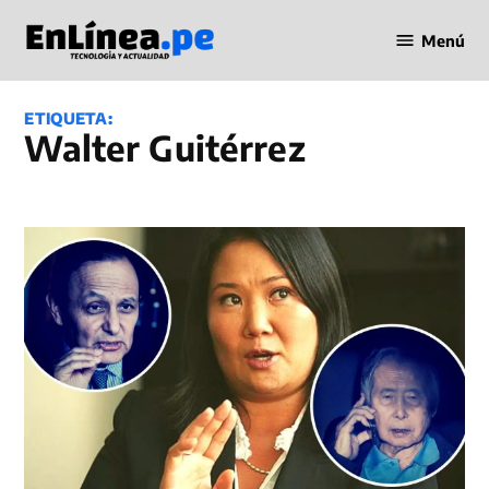
Saltar
Menú
al
Periodismo
contenido
en Línea
ETIQUETA:
Walter Guitérrez