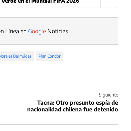
 Verde en el Mundial FIFA 2026
en Línea en
G
o
o
g
l
e
Noticias
 Morales Bermúdez
Plan Condor
Siguiente
Tacna: Otro presunto espía de
nacionalidad chilena fue detenido