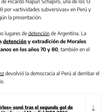
a de Ricardo Napurí Schapiro, una de los 13
8 por «actividades subversivas» en Perú y
ún la presentación.
os lugares de
detención
de Argentina. La
la
detención
y extradición de Morales
ianos en los años 70 y 80
, también en el
ez
devolvió la democracia al Perú al derribar el
do.
›
rlos» sonó tras el segundo gol de