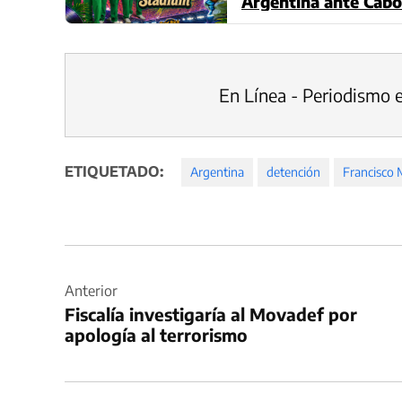
Argentina ante Cabo
En Línea - Periodismo 
ETIQUETADO:
Argentina
detención
Francisco
Navegación
de
Anterior
Fiscalía investigaría al Movadef por
entradas
apología al terrorismo