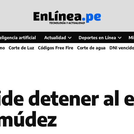
ligencia artificial
Actualidad
Deportes en Línea
Mi
Open
Open
smo
Corte de Luz
Códigos Free Fire
Corte de agua
DNI vencid
dropdown
dropdo
menu
menu
de detener al 
rmúdez