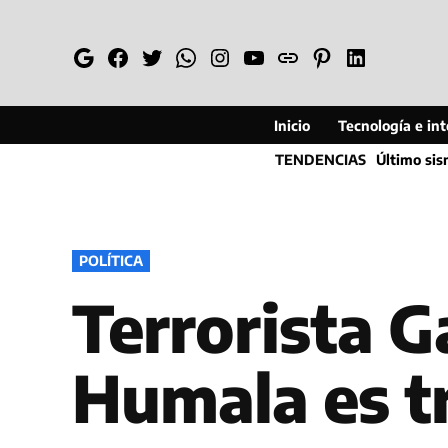
Saltar
al
Google
Facebook
Twitter
Whatsapp
Instagram
YouTube
Web
Pinterest
Linkedin
contenido
Inicio
Tecnología e inte
TENDENCIAS
Último si
PUBLICADO
POLÍTICA
EN
Terrorista G
Humala es t