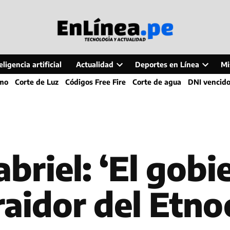
ligencia artificial
Actualidad
Deportes en Línea
Mi
Open
Open
smo
Corte de Luz
Códigos Free Fire
Corte de agua
DNI vencid
dropdown
dropdo
menu
menu
abriel: ‘El gobi
raidor del Etno