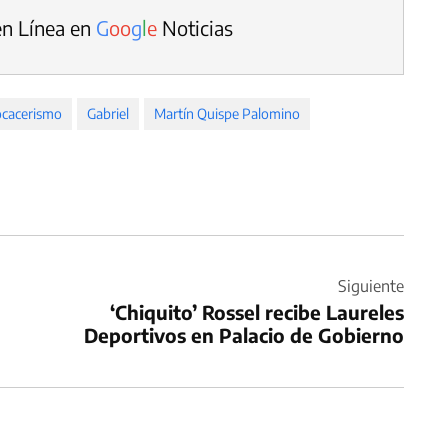
en Línea en
G
o
o
g
l
e
Noticias
ocacerismo
Gabriel
Martín Quispe Palomino
Siguiente
‘Chiquito’ Rossel recibe Laureles
Deportivos en Palacio de Gobierno