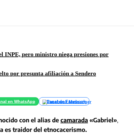
el INPE, pero ministro niega presiones por
lto por presunta afiliación a Sendero
nal en WhatsApp
Canal de Facebook
ocido con el alias de
camarada
«Gabriel»
,
 es traidor del etnocacerismo.