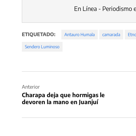
En Línea - Periodismo 
ETIQUETADO:
Antauro Humala
camarada
Etn
Sendero Luminoso
Navegación
de
Anterior
Charapa deja que hormigas le
entradas
devoren la mano en Juanjuí