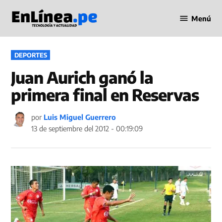
Saltar
Menú
al
Periodismo
contenido
en Línea
PUBLICADO
DEPORTES
EN
Juan Aurich ganó la
primera final en Reservas
por
Luis Miguel Guerrero
13 de septiembre del 2012 - 00:19:09