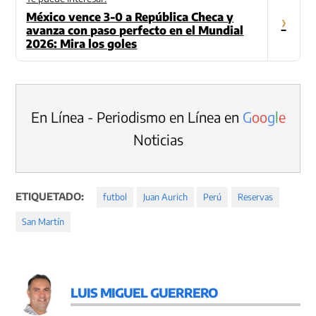
México vence 3-0 a República Checa y
›
avanza con paso perfecto en el Mundial
2026: Mira los goles
En Línea - Periodismo en Línea en
G
o
o
g
l
e
Noticias
ETIQUETADO:
futbol
Juan Aurich
Perú
Reservas
San Martín
LUIS MIGUEL GUERRERO