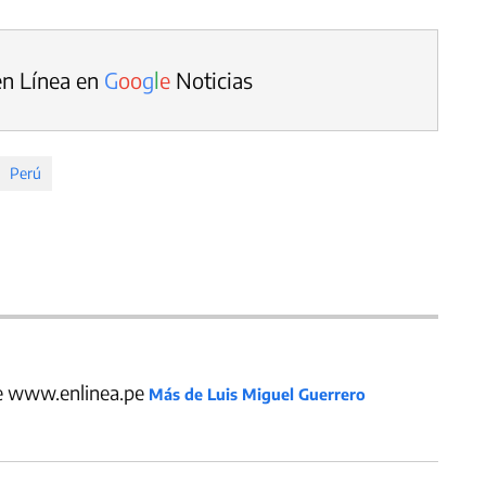
en Línea en
G
o
o
g
l
e
Noticias
Perú
de www.enlinea.pe
Más de Luis Miguel Guerrero