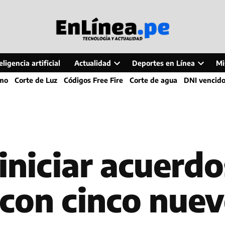
ligencia artificial
Actualidad
Deportes en Línea
Mi
Open
Open
smo
Corte de Luz
Códigos Free Fire
Corte de agua
DNI vencid
dropdown
dropdo
menu
menu
iniciar acuerdo
 con cinco nuev