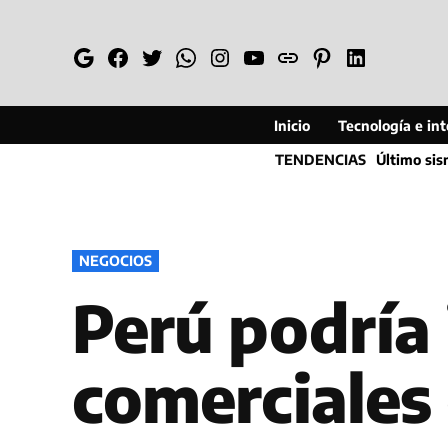
Saltar
al
Google
Facebook
Twitter
Whatsapp
Instagram
YouTube
Web
Pinterest
Linkedin
contenido
Inicio
Tecnología e inte
TENDENCIAS
Último si
PUBLICADO
NEGOCIOS
EN
Perú podría 
comerciales