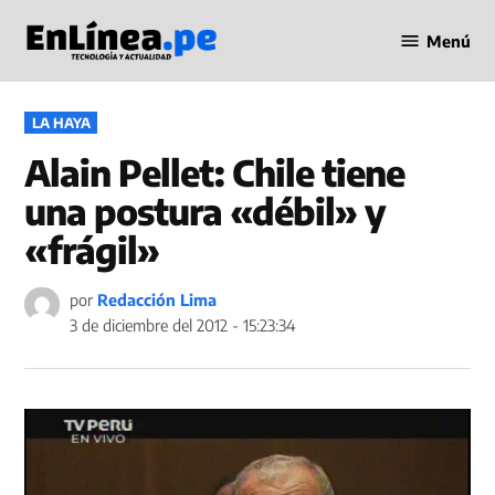
Saltar
Menú
al
Periodismo
contenido
en Línea
PUBLICADO
LA HAYA
EN
Alain Pellet: Chile tiene
una postura «débil» y
«frágil»
por
Redacción Lima
3 de diciembre del 2012 - 15:23:34