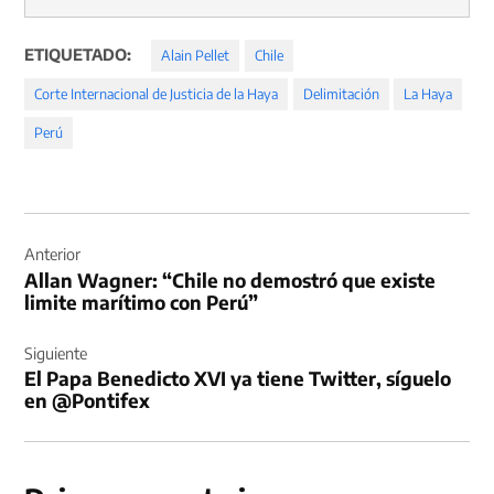
ETIQUETADO:
Alain Pellet
Chile
Corte Internacional de Justicia de la Haya
Delimitación
La Haya
Perú
Navegación
de
Anterior
Allan Wagner: “Chile no demostró que existe
entradas
limite marítimo con Perú”
Siguiente
El Papa Benedicto XVI ya tiene Twitter, síguelo
en @Pontifex