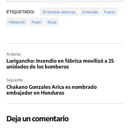
ETIQUETADO:
20 bombas atómicas
Asteroide
Fuerza
Meteorito
Poder
Rusia
Navegación
de
Anterior
Lurigancho: Incendio en fábrica movilizó a 25
entradas
unidades de los bomberos
Siguiente
Chakano Gonzales Arica es nombrado
embajador en Honduras
Deja un comentario