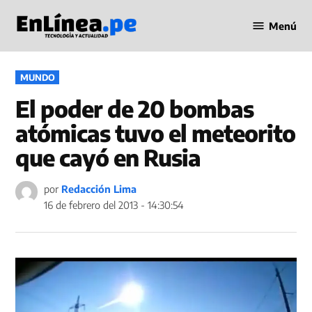
Saltar
Menú
al
Periodismo
contenido
en Línea
PUBLICADO
MUNDO
EN
El poder de 20 bombas
atómicas tuvo el meteorito
que cayó en Rusia
por
Redacción Lima
16 de febrero del 2013 - 14:30:54