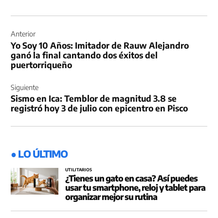
Navegación
de
Anterior
Yo Soy 10 Años: Imitador de Rauw Alejandro
entradas
ganó la final cantando dos éxitos del
puertorriqueño
Siguiente
Sismo en Ica: Temblor de magnitud 3.8 se
registró hoy 3 de julio con epicentro en Pisco
● LO ÚLTIMO
UTILITARIOS
¿Tienes un gato en casa? Así puedes
usar tu smartphone, reloj y tablet para
organizar mejor su rutina