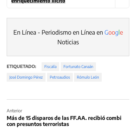
enriquecimiento ilícito
En Línea - Periodismo en Línea en
G
o
o
g
l
e
Noticias
ETIQUETADO:
Fiscalía
Fortunato Canaán
José Domingo Pérez
Petroaudios
Rómulo León
Navegación
de
Anterior
Más de 15 disparos de las FF.AA. recibió combi
entradas
con presuntos terroristas