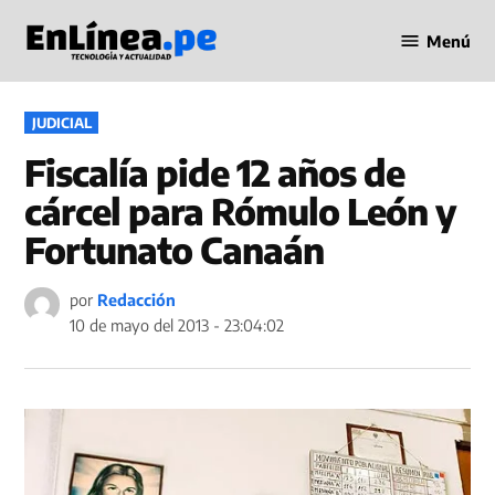
Saltar
Menú
al
Periodismo
contenido
en Línea
PUBLICADO
JUDICIAL
EN
Fiscalía pide 12 años de
cárcel para Rómulo León y
Fortunato Canaán
por
Redacción
10 de mayo del 2013 - 23:04:02