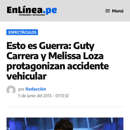
Saltar
Menú
al
Periodismo
contenido
en Línea
PUBLICADO
ESPECTÁCULOS
EN
Esto es Guerra: Guty
Carrera y Melissa Loza
protagonizan accidente
vehicular
por
Redacción
5 de junio del 2013 - 01:13:32