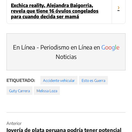
Exchica reality, Alejandra Baigorria,
›
revela que tiene 16 óvulos congelados
para cuando decida ser mamá
En Línea - Periodismo en Línea en
G
o
o
g
l
e
Noticias
ETIQUETADO:
Accidente vehicular
Esto es Guerra
Guty Carrera
Melissa Loza
Navegación
de
Anterior
Joyería de plata peruana podría tener potencial
entradas