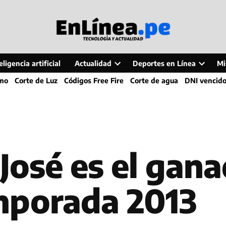
ligencia artificial
Actualidad
Deportes en Línea
Mi
Open
Open
smo
Corte de Luz
Códigos Free Fire
Corte de agua
DNI vencid
dropdown
dropdo
menu
menu
 José es el gana
mporada 2013