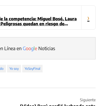
›
e la competencia: Miguel Bosé, Laura
 Peligrosas quedan en riesgo de
en Línea en
G
o
o
g
l
e
Noticias
ado
Yo soy
YoSoyFinal
Siguiente