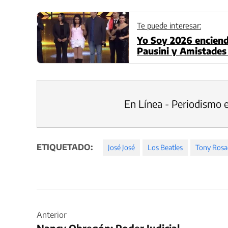
Te puede interesar:
Yo Soy 2026 enciend
Pausini y Amistades
eliminación
En Línea - Periodismo 
ETIQUETADO:
José José
Los Beatles
Tony Ros
Navegación
de
Anterior