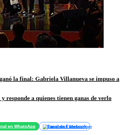
anó la final: Gabriela Villanueva se impuso a
» y responde a quienes tienen ganas de verlo
nal en WhatsApp
Canal de Facebook