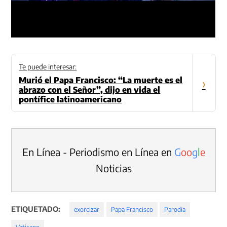
Te puede interesar:
Murió el Papa Francisco: “La muerte es el
›
abrazo con el Señor”, dijo en vida el
pontífice latinoamericano
En Línea - Periodismo en Línea en
G
o
o
g
l
e
Noticias
ETIQUETADO:
exorcizar
Papa Francisco
Parodia