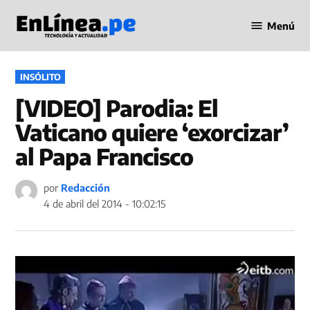
Saltar
Menú
al
Periodismo
contenido
en Línea
PUBLICADO
INSÓLITO
EN
[VIDEO] Parodia: El
Vaticano quiere ‘exorcizar’
al Papa Francisco
por
Redacción
4 de abril del 2014 - 10:02:15