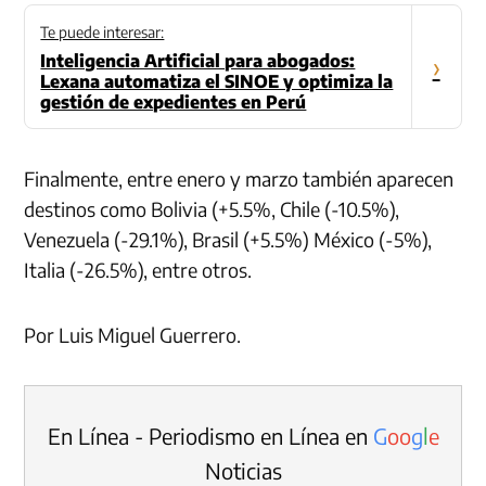
Te puede interesar:
Inteligencia Artificial para abogados:
›
Lexana automatiza el SINOE y optimiza la
gestión de expedientes en Perú
Finalmente, entre enero y marzo también aparecen
destinos como Bolivia (+5.5%, Chile (-10.5%),
Venezuela (-29.1%), Brasil (+5.5%) México (-5%),
Italia (-26.5%), entre otros.
Por Luis Miguel Guerrero.
En Línea - Periodismo en Línea en
G
o
o
g
l
e
Noticias