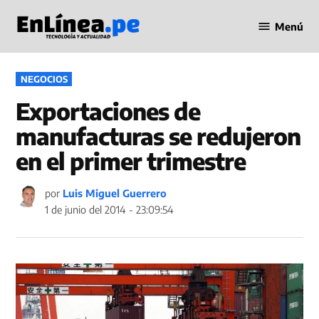
Saltar
Menú
al
Periodismo
contenido
en Línea
PUBLICADO
NEGOCIOS
EN
Exportaciones de
manufacturas se redujeron
en el primer trimestre
por
Luis Miguel Guerrero
1 de junio del 2014 - 23:09:54