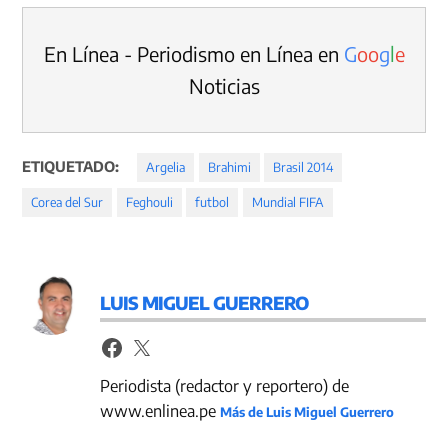
En Línea - Periodismo en Línea en
G
o
o
g
l
e
Noticias
ETIQUETADO:
Argelia
Brahimi
Brasil 2014
Corea del Sur
Feghouli
futbol
Mundial FIFA
LUIS MIGUEL GUERRERO
Periodista (redactor y reportero) de
www.enlinea.pe
Más de Luis Miguel Guerrero