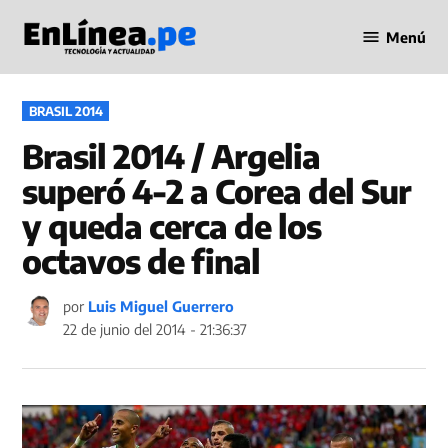
Saltar
Menú
al
Periodismo
contenido
en Línea
PUBLICADO
BRASIL 2014
EN
Brasil 2014 / Argelia
superó 4-2 a Corea del Sur
y queda cerca de los
octavos de final
por
Luis Miguel Guerrero
22 de junio del 2014 - 21:36:37