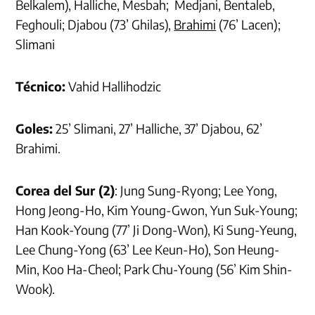
Belkalem), Halliche, Mesbah; Medjani, Bentaleb,
Feghouli; Djabou (73’ Ghilas),
Brahimi
(76’ Lacen);
Slimani
Técnico:
Vahid Hallihodzic
Goles:
25’ Slimani, 27’ Halliche, 37’ Djabou, 62’
Brahimi.
Corea del Sur (2)
: Jung Sung-Ryong; Lee Yong,
Hong Jeong-Ho, Kim Young-Gwon, Yun Suk-Young;
Han Kook-Young (77’ Ji Dong-Won), Ki Sung-Yeung,
Lee Chung-Yong (63’ Lee Keun-Ho), Son Heung-
Min, Koo Ha-Cheol; Park Chu-Young (56’ Kim Shin-
Wook).