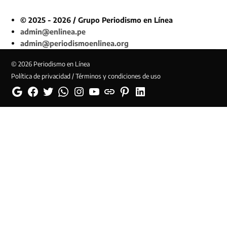
© 2025 - 2026 / Grupo Periodismo en Línea
admin@enlinea.pe
admin@periodismoenlinea.org
© 2026 Periodismo en Línea
Política de privacidad / Términos y condiciones de uso
Google
Facebook
Twitter
Whatsapp
Instagram
YouTube
Web
Pinterest
Linkedin