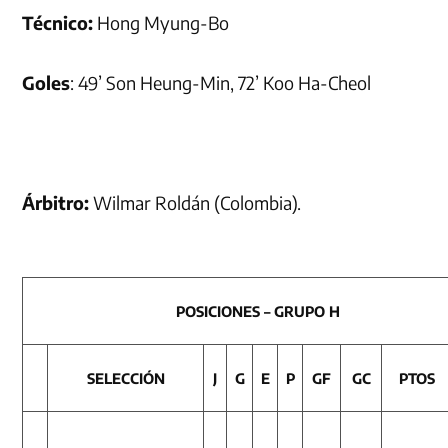
Técnico:
Hong Myung-Bo
Goles
: 49’ Son Heung-Min, 72’ Koo Ha-Cheol
Árbitro:
Wilmar Roldán (Colombia).
POSICIONES – GRUPO H
SELECCIÓN
J
G
E
P
GF
GC
PTOS