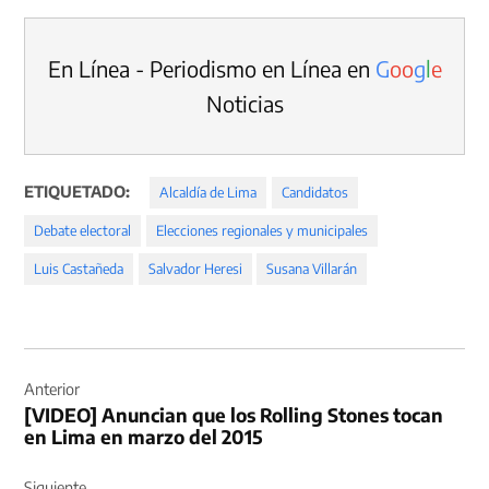
En Línea - Periodismo en Línea en
G
o
o
g
l
e
Noticias
ETIQUETADO:
Alcaldía de Lima
Candidatos
Debate electoral
Elecciones regionales y municipales
Luis Castañeda
Salvador Heresi
Susana Villarán
Navegación
de
Anterior
[VIDEO] Anuncian que los Rolling Stones tocan
entradas
en Lima en marzo del 2015
Siguiente