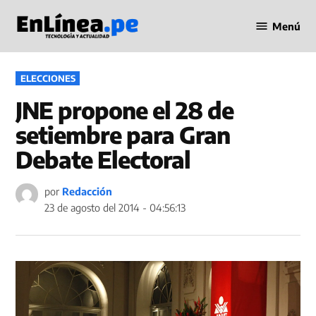
Saltar
Menú
al
Periodismo
contenido
en Línea
PUBLICADO
ELECCIONES
EN
JNE propone el 28 de
setiembre para Gran
Debate Electoral
por
Redacción
23 de agosto del 2014 - 04:56:13