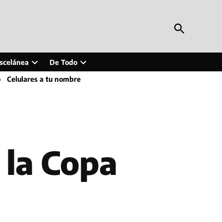
Open
Periodismo en Línea
Search
Inteligencia artificial, tecnología, tendencias,
actualidad y más
scelánea
De Todo
Open
Open
o
Celulares a tu nombre
wn
dropdown
dropdown
menu
menu
 la Copa