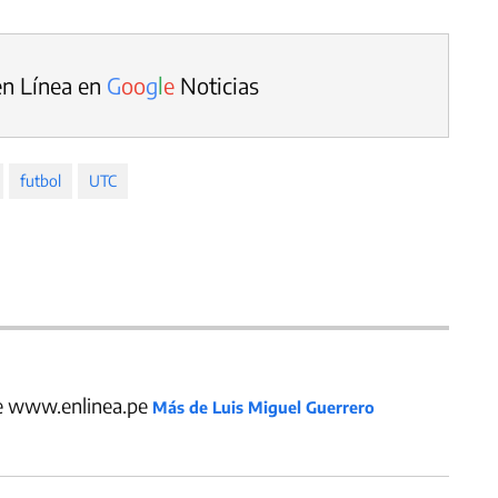
en Línea en
G
o
o
g
l
e
Noticias
futbol
UTC
de www.enlinea.pe
Más de Luis Miguel Guerrero