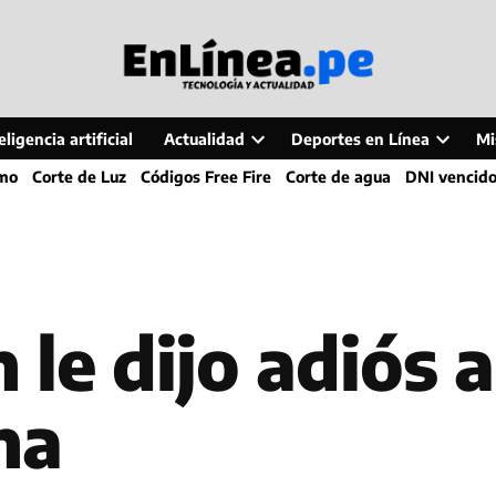
ligencia artificial
Actualidad
Deportes en Línea
Mi
Open
Open
smo
Corte de Luz
Códigos Free Fire
Corte de agua
DNI vencid
dropdown
dropdo
menu
menu
le dijo adiós a
na