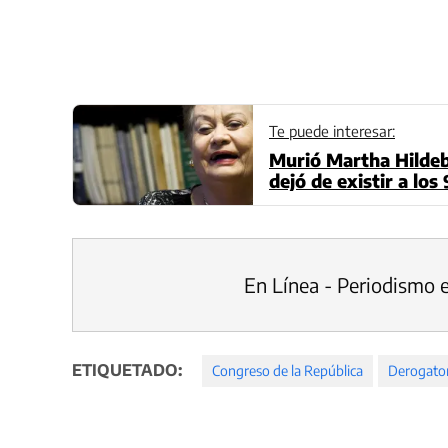
Te puede interesar:
Murió Martha Hildeb
dejó de existir a los
En Línea - Periodismo 
ETIQUETADO:
Congreso de la República
Derogator