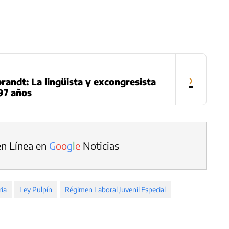
›
randt: La lingüista y excongresista
 97 años
en Línea en
G
o
o
g
l
e
Noticias
ia
Ley Pulpín
Régimen Laboral Juvenil Especial