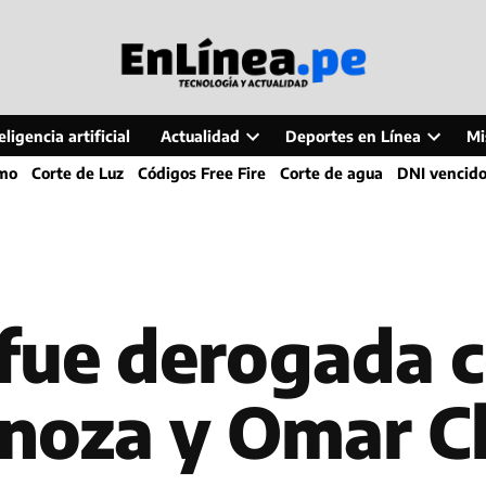
ligencia artificial
Actualidad
Deportes en Línea
Mi
Open
Open
smo
Corte de Luz
Códigos Free Fire
Corte de agua
DNI vencid
dropdown
dropdo
menu
menu
 fue derogada 
inoza y Omar 