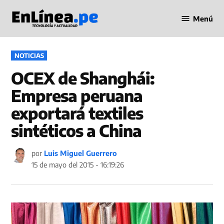
Saltar
Menú
al
Periodismo
contenido
en Línea
PUBLICADO
NOTICIAS
EN
OCEX de Shanghái:
Empresa peruana
exportará textiles
sintéticos a China
por
Luis Miguel Guerrero
15 de mayo del 2015 - 16:19:26