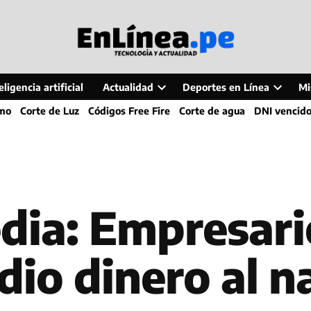
ligencia artificial
Actualidad
Deportes en Línea
Mi
Open
Open
smo
Corte de Luz
Códigos Free Fire
Corte de agua
DNI vencid
dropdown
dropdo
menu
menu
dia: Empresario
dio dinero al 