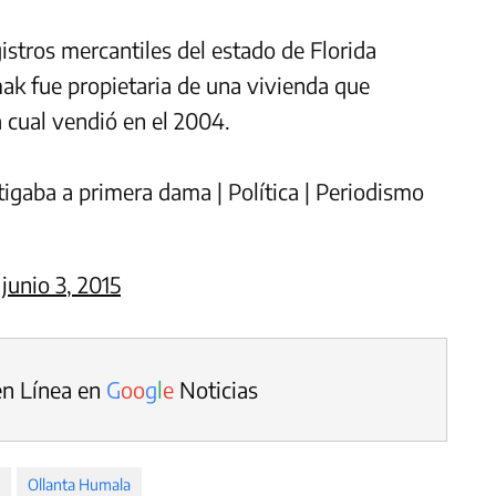
istros mercantiles del estado de Florida
ak fue propietaria de una vivienda que
 cual vendió en el 2004.
igaba a primera dama | Política | Periodismo
)
junio 3, 2015
en Línea en
G
o
o
g
l
e
Noticias
Ollanta Humala