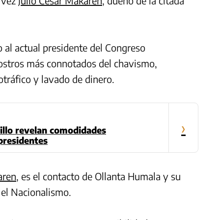
a vez
Julio César Makaren
, dueño de la citada
 al actual presidente del Congreso
rostros más connotados del chavismo,
tráfico y lavado de dinero.
›
illo revelan comodidades
presidentes
aren
, es el contacto de Ollanta Humala y su
 el Nacionalismo.