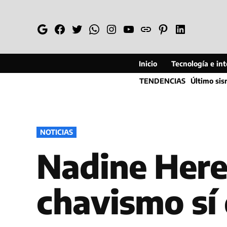
Saltar
al
Google
Facebook
Twitter
Whatsapp
Instagram
YouTube
Web
Pinterest
Linkedin
contenido
Inicio
Tecnología e inte
TENDENCIAS
Último si
PUBLICADO
NOTICIAS
EN
Nadine Here
chavismo sí 