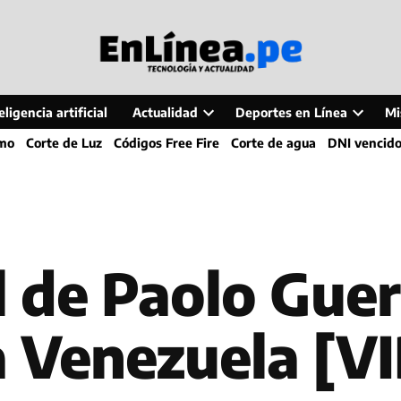
ligencia artificial
Actualidad
Deportes en Línea
Mi
Open
Open
smo
Corte de Luz
Códigos Free Fire
Corte de agua
DNI vencid
dropdown
dropdo
menu
menu
l de Paolo Gue
a Venezuela [V