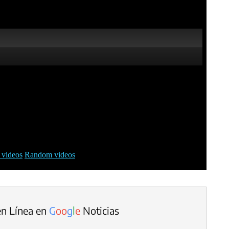
en Línea en
G
o
o
g
l
e
Noticias