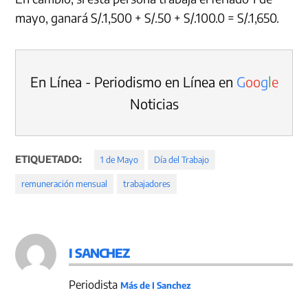
mayo, ganará S/.1,500 + S/.50 + S/.100.0 = S/.1,650.
En Línea - Periodismo en Línea en
G
o
o
g
l
e
Noticias
ETIQUETADO:
1 de Mayo
Día del Trabajo
remuneración mensual
trabajadores
I SANCHEZ
Periodista
Más de I Sanchez