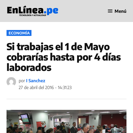
Saltar
Menú
al
Periodismo
contenido
en Línea
PUBLICADO
ECONOMÍA
EN
Si trabajas el 1 de Mayo
cobrarías hasta por 4 días
laborados
por
I Sanchez
27 de abril del 2016 - 14:31:23