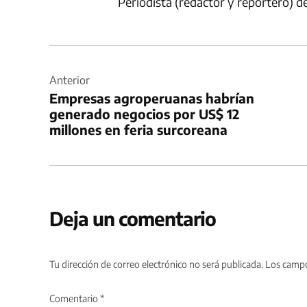
Periodista (redactor y reportero) 
Navegación
de
Anterior
Empresas agroperuanas habrían
entradas
generado negocios por US$ 12
millones en feria surcoreana
Deja un comentario
Tu dirección de correo electrónico no será publicada.
Los campo
Comentario
*