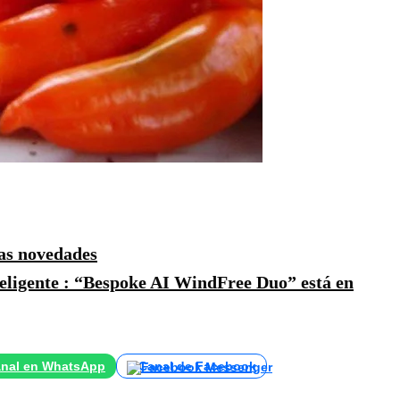
as novedades
teligente : “Bespoke AI WindFree Duo” está en
nal en WhatsApp
Canal de Facebook