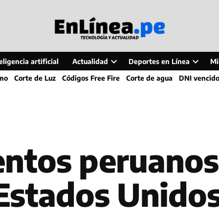
ligencia artificial
Actualidad
Deportes en Línea
Mi
Open
Open
smo
Corte de Luz
Códigos Free Fire
Corte de agua
DNI vencid
dropdown
dropdo
menu
menu
ientos peruano
 Estados Unido