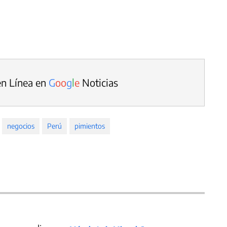
en Línea en
G
o
o
g
l
e
Noticias
negocios
Perú
pimientos