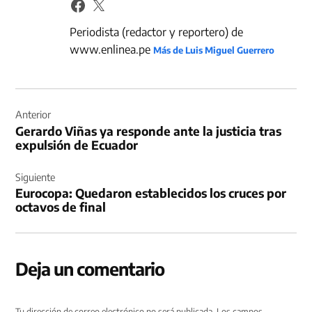
Periodista (redactor y reportero) de
www.enlinea.pe
Más de Luis Miguel Guerrero
Navegación
de
Anterior
Gerardo Viñas ya responde ante la justicia tras
entradas
expulsión de Ecuador
Siguiente
Eurocopa: Quedaron establecidos los cruces por
octavos de final
Deja un comentario
Tu dirección de correo electrónico no será publicada.
Los campos