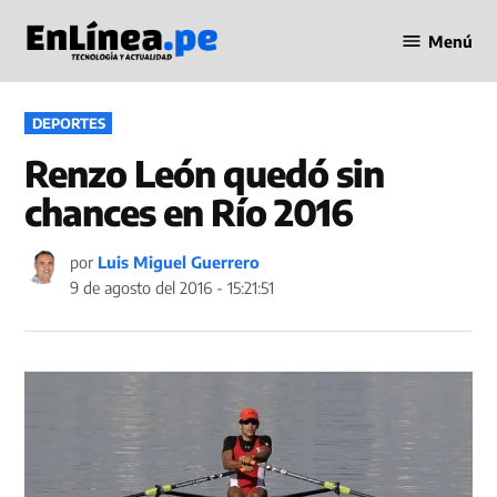
Saltar
Menú
al
Periodismo
contenido
en Línea
PUBLICADO
DEPORTES
EN
Renzo León quedó sin
chances en Río 2016
por
Luis Miguel Guerrero
9 de agosto del 2016 - 15:21:51