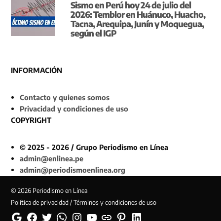
Sismo en Perú hoy 24 de julio del
2026: Temblor en Huánuco, Huacho,
Tacna, Arequipa, Junín y Moquegua,
según el IGP
INFORMACIÓN
Contacto y quienes somos
Privacidad y condiciones de uso
COPYRIGHT
© 2025 - 2026 / Grupo Periodismo en Línea
admin@enlinea.pe
admin@periodismoenlinea.org
© 2026 Periodismo en Línea
Política de privacidad / Términos y condiciones de uso
Google
Facebook
Twitter
Whatsapp
Instagram
YouTube
Web
Pinterest
Linkedin