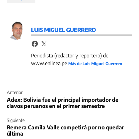
LUIS MIGUEL GUERRERO
Periodista (redactor y reportero) de
www.enlinea.pe
Más de Luis Miguel Guerrero
Navegación
de
Anterior
Adex: Bolivia fue el principal importador de
entradas
clavos peruanos en el primer semestre
Siguiente
Remera Camila Valle competirá por no quedar
última