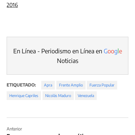
2016
En Línea - Periodismo en Línea en
G
o
o
g
l
e
Noticias
ETIQUETADO:
Apra
Frente Amplio
Fuerza Popular
Henrique Capriles
Nicolás Maduro
Venezuela
Navegación
de
Anterior