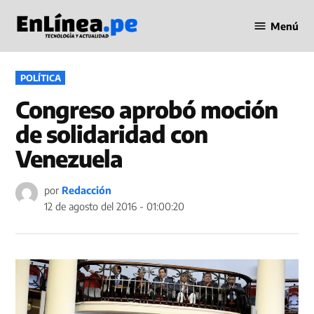
Saltar
Menú
al
Periodismo
contenido
en Línea
PUBLICADO
POLÍTICA
EN
Congreso aprobó moción
de solidaridad con
Venezuela
por
Redacción
12 de agosto del 2016 - 01:00:20