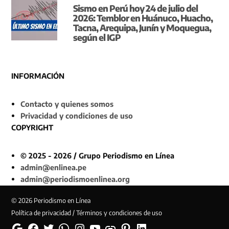
Sismo en Perú hoy 24 de julio del
2026: Temblor en Huánuco, Huacho,
Tacna, Arequipa, Junín y Moquegua,
según el IGP
INFORMACIÓN
Contacto y quienes somos
Privacidad y condiciones de uso
COPYRIGHT
© 2025 - 2026 / Grupo Periodismo en Línea
admin@enlinea.pe
admin@periodismoenlinea.org
© 2026 Periodismo en Línea
Política de privacidad / Términos y condiciones de uso
Google
Facebook
Twitter
Whatsapp
Instagram
YouTube
Web
Pinterest
Linkedin