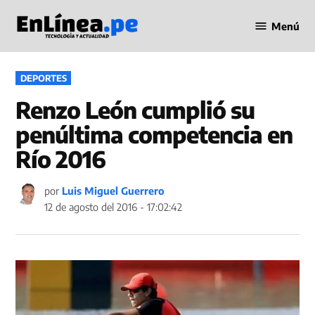
Saltar
Menú
al
Periodismo
contenido
en Línea
PUBLICADO
DEPORTES
EN
Renzo León cumplió su
penúltima competencia en
Río 2016
por
Luis Miguel Guerrero
12 de agosto del 2016 - 17:02:42