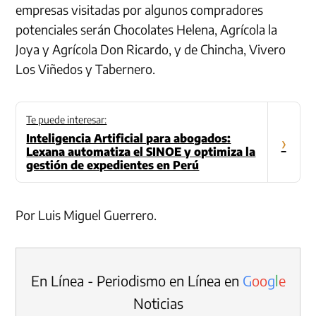
empresas visitadas por algunos compradores
potenciales serán Chocolates Helena, Agrícola la
Joya y Agrícola Don Ricardo, y de Chincha, Vivero
Los Viñedos y Tabernero.
Te puede interesar:
Inteligencia Artificial para abogados:
›
Lexana automatiza el SINOE y optimiza la
gestión de expedientes en Perú
Por Luis Miguel Guerrero.
En Línea - Periodismo en Línea en
G
o
o
g
l
e
Noticias