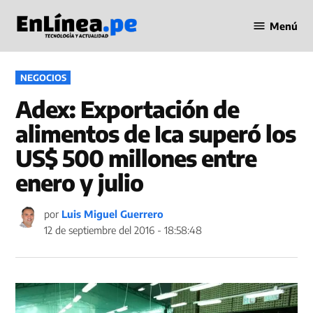
Saltar
Menú
al
Periodismo
contenido
en Línea
PUBLICADO
NEGOCIOS
EN
Adex: Exportación de
alimentos de Ica superó los
US$ 500 millones entre
enero y julio
por
Luis Miguel Guerrero
12 de septiembre del 2016 - 18:58:48