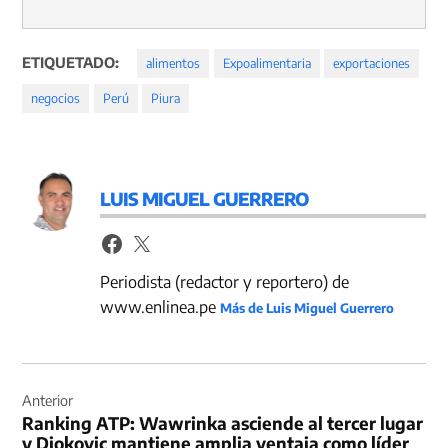
ETIQUETADO:
alimentos
Expoalimentaria
exportaciones
negocios
Perú
Piura
LUIS MIGUEL GUERRERO
Periodista (redactor y reportero) de
www.enlinea.pe
Más de Luis Miguel Guerrero
Navegación
de
Anterior
Ranking ATP: Wawrinka asciende al tercer lugar
entradas
y Djokovic mantiene amplia ventaja como líder