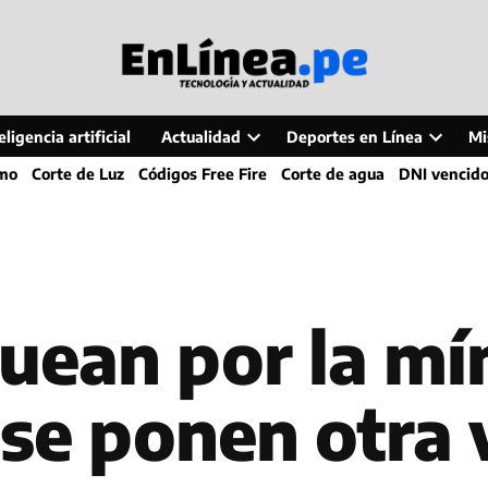
ligencia artificial
Actualidad
Deportes en Línea
Mi
Open
Open
smo
Corte de Luz
Códigos Free Fire
Corte de agua
DNI vencid
dropdown
dropdo
menu
menu
uean por la mí
se ponen otra 