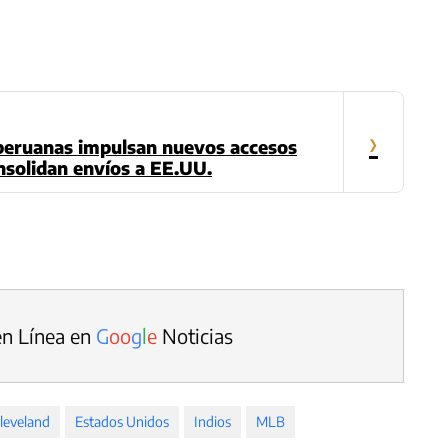
›
peruanas impulsan nuevos accesos
nsolidan envíos a EE.UU.
en Línea en
G
o
o
g
l
e
Noticias
leveland
Estados Unidos
Indios
MLB