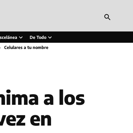
Open
Periodismo en Línea
Search
Inteligencia artificial, tecnología, tendencias,
actualidad y más
scelánea
De Todo
Open
Open
o
Celulares a tu nombre
wn
dropdown
dropdown
menu
menu
nima a los
vez en