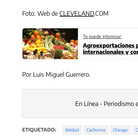
Foto: Web de
CLEVELAND
.COM
Te puede interesar:
Agroexportaciones 
internacionales y co
Por Luis Miguel Guerrero.
En Línea - Periodismo 
ETIQUETADO:
Béisbol
Cachorros
Chicago
C