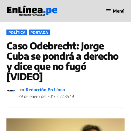
Saltar
Menú
al
Periodismo
contenido
en Línea
PUBLICADO
POLÍTICA
PORTADA
EN
Caso Odebrecht: Jorge
Cuba se pondrá a derecho
y dice que no fugó
[VIDEO]
por
Redacción En Línea
29 de enero del 2017 - 22:34:19