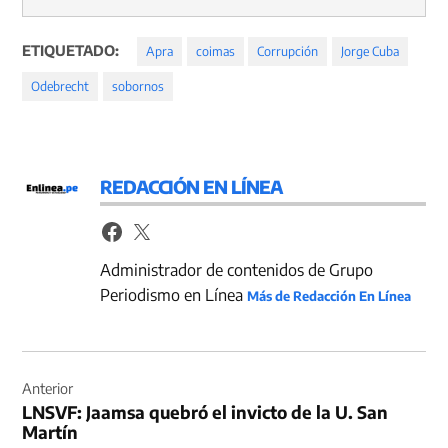
ETIQUETADO:
Apra
coimas
Corrupción
Jorge Cuba
Odebrecht
sobornos
REDACCIÓN EN LÍNEA
Administrador de contenidos de Grupo
Periodismo en Línea
Más de Redacción En Línea
Navegación
de
Anterior
LNSVF: Jaamsa quebró el invicto de la U. San
entradas
Martín