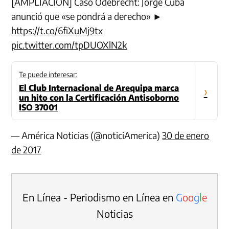
[AMPLIACIÓN] Caso Odebrecht: Jorge Cuba
anunció que «se pondrá a derecho» ►
https://t.co/6fiXuMj9tx
pic.twitter.com/tpDUOXlN2k
Te puede interesar:
El Club Internacional de Arequipa marca
›
un hito con la Certificación Antisoborno
ISO 37001
— América Noticias (@noticiAmerica)
30 de enero
de 2017
En Línea - Periodismo en Línea en
G
o
o
g
l
e
Noticias