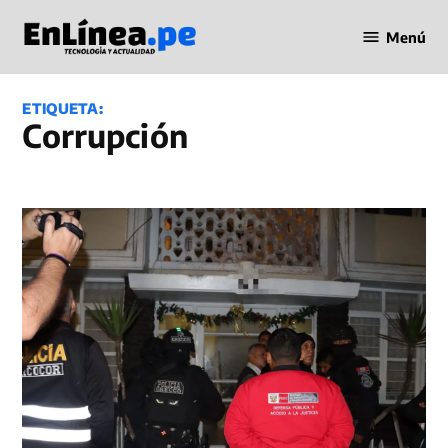
Saltar
Menú
al
Periodismo
contenido
en Línea
ETIQUETA:
Corrupción