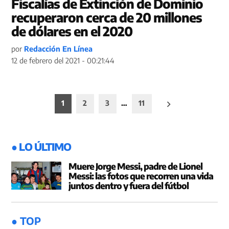
Fiscalías de Extinción de Dominio
recuperaron cerca de 20 millones
de dólares en el 2020
por
Redacción En Línea
12 de febrero del 2021 - 00:21:44
Paginación
1
2
3
…
11
de
entradas
● LO ÚLTIMO
Muere Jorge Messi, padre de Lionel
Messi: las fotos que recorren una vida
juntos dentro y fuera del fútbol
● TOP