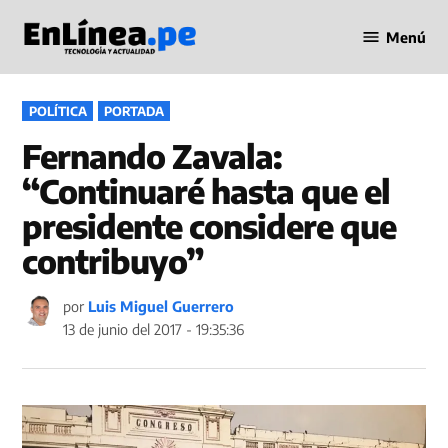
Saltar
Menú
al
Periodismo
contenido
en Línea
PUBLICADO
POLÍTICA
PORTADA
EN
Fernando Zavala:
“Continuaré hasta que el
presidente considere que
contribuyo”
por
Luis Miguel Guerrero
13 de junio del 2017 - 19:35:36