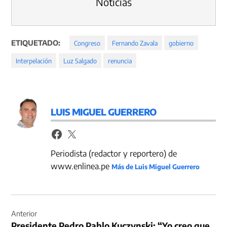
Noticias
ETIQUETADO:
Congreso
Fernando Zavala
gobierno
Interpelación
Luz Salgado
renuncia
LUIS MIGUEL GUERRERO
Periodista (redactor y reportero) de
www.enlinea.pe
Más de Luis Miguel Guerrero
Navegación
de
Anterior
Presidente Pedro Pablo Kuczynski: “Yo creo que