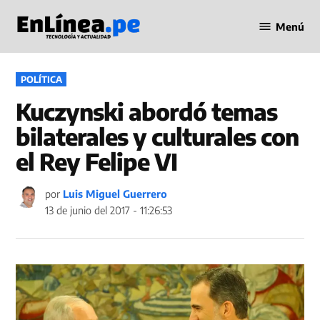
Saltar
Menú
al
Periodismo
contenido
en Línea
PUBLICADO
POLÍTICA
EN
Kuczynski abordó temas
bilaterales y culturales con
el Rey Felipe VI
por
Luis Miguel Guerrero
13 de junio del 2017 - 11:26:53