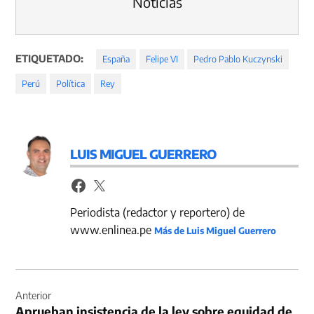
Noticias
ETIQUETADO:
España
Felipe VI
Pedro Pablo Kuczynski
Perú
Política
Rey
LUIS MIGUEL GUERRERO
Periodista (redactor y reportero) de
www.enlinea.pe
Más de Luis Miguel Guerrero
Navegación
de
Anterior
Aprueban insistencia de la ley sobre equidad de