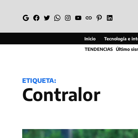
Saltar
al
Google
Facebook
Twitter
Whatsapp
Instagram
YouTube
Web
Pinterest
Linkedin
contenido
Inicio
Tecnología e inte
TENDENCIAS
Último si
ETIQUETA:
Contralor