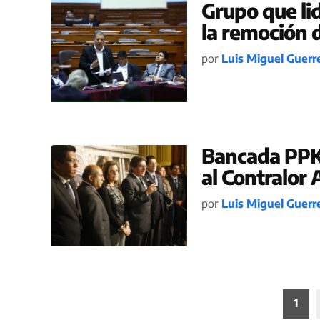
Grupo que lid
la remoción 
por
Luis Miguel Guerr
Bancada PPK
al Contralor 
por
Luis Miguel Guerr
Paginación
1