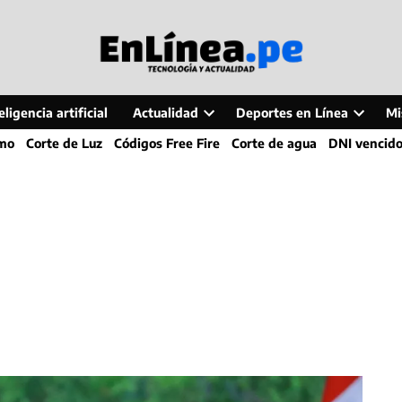
ligencia artificial
Actualidad
Deportes en Línea
Mi
Open
Open
smo
Corte de Luz
Códigos Free Fire
Corte de agua
DNI vencid
dropdown
dropdo
menu
menu