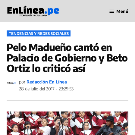
Saltar
Menú
al
Periodismo
contenido
en Línea
PUBLICADO
TENDENCIAS Y REDES SOCIALES
EN
Pelo Madueño cantó en
Palacio de Gobierno y Beto
Ortiz lo criticó así
por
Redacción En Línea
28 de julio del 2017 - 23:29:53