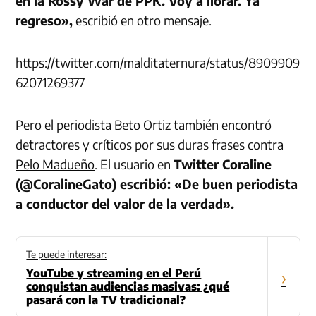
en la Rossy War de PPK. Voy a llorar. Ya
regreso»,
escribió en otro mensaje.
https://twitter.com/malditaternura/status/8909909
62071269377
Pero el periodista Beto Ortiz también encontró
detractores y críticos por sus duras frases contra
Pelo Madueño
. El usuario en
Twitter Coraline
(@CoralineGato) escribió: «De buen periodista
a conductor del valor de la verdad».
Te puede interesar:
YouTube y streaming en el Perú
›
conquistan audiencias masivas: ¿qué
pasará con la TV tradicional?