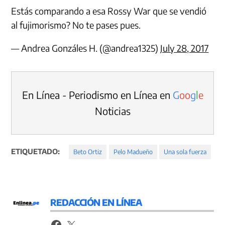
Estás comparando a esa Rossy War que se vendió
al fujimorismo? No te pases pues.
— Andrea Gonzáles H. (@andrea1325)
July 28, 2017
En Línea - Periodismo en Línea en
G
o
o
g
l
e
Noticias
ETIQUETADO:
Beto Ortiz
Pelo Madueño
Una sola fuerza
REDACCIÓN EN LÍNEA