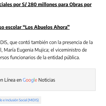
ciales por S/ 280 millones para Obras por
so escolar “Los Abuelos Ahora”
IDIS, que contó también con la presencia de la
l, María Eugenia Mujica; el viceministro de
ersos funcionarios de la entidad pública.
en Línea en
G
o
o
g
l
e
Noticias
lo e Inclusión Social (MIDIS)