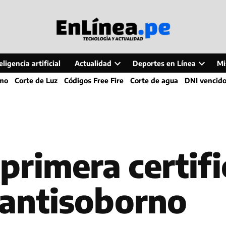
ligencia artificial
Actualidad
Deportes en Línea
Mi
Open
Open
smo
Corte de Luz
Códigos Free Fire
Corte de agua
DNI vencid
dropdown
dropdo
menu
menu
primera certif
 antisoborno