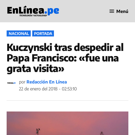
Saltar
Menú
al
Periodismo
contenido
en Línea
PUBLICADO
NACIONAL
PORTADA
EN
Kuczynski tras despedir al
Papa Francisco: «fue una
grata visita»
por
Redacción En Línea
22 de enero del 2018 - 02:53:10