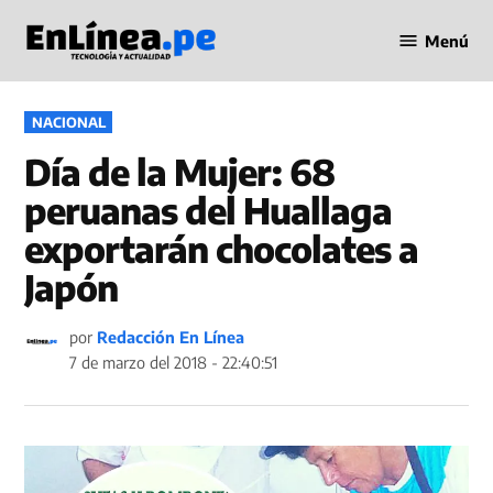
Saltar
Menú
al
Periodismo
contenido
en Línea
PUBLICADO
NACIONAL
EN
Día de la Mujer: 68
peruanas del Huallaga
exportarán chocolates a
Japón
por
Redacción En Línea
7 de marzo del 2018 - 22:40:51