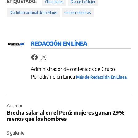
ETIQUETADO:
Chocolates
Día de la Mujer
Día Internacional de la Mujer
emprendedoras
REDACCIÓN EN LÍNEA
Administrador de contenidos de Grupo
Periodismo en Línea
Más de Redacción En Línea
Navegación
de
Anterior
Brecha salarial en el Perú: mujeres ganan 29%
entradas
menos que los hombres
Siguiente