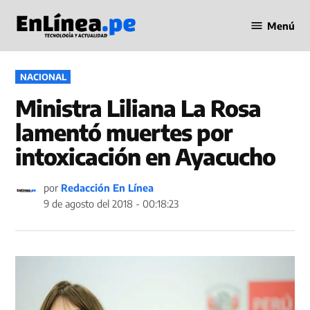
Saltar
Menú
al
Periodismo
contenido
en Línea
PUBLICADO
NACIONAL
EN
Ministra Liliana La Rosa
lamentó muertes por
intoxicación en Ayacucho
por
Redacción En Línea
9 de agosto del 2018 - 00:18:23