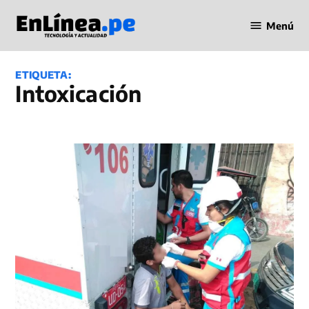
Saltar
Menú
al
Periodismo
contenido
en Línea
ETIQUETA:
intoxicación